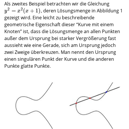
Als zweites Beispiel betrachten wir die Gleichung
2
2
=
(
+
1
)
, deren Lösungsmenge in Abbildung 1
y
2
=
x
2
(
x
+
1
)
y
x
x
gezeigt wird. Eine leicht zu beschreibende
geometrische Eigenschaft dieser “Kurve mit einem
Knoten” ist, dass die Lösungsmenge an allen Punkten
außer dem Ursprung bei starker Vergrößerung fast
aussieht wie eine Gerade, sich am Ursprung jedoch
zwei Zweige überkreuzen. Man nennt den Ursprung
einen singulären Punkt der Kurve und die anderen
Punkte glatte Punkte.