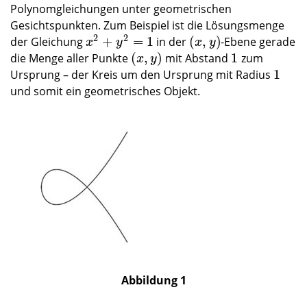
Polynomgleichungen unter geometrischen
Gesichtspunkten. Zum Beispiel ist die Lösungsmenge
2
2
+
=
1
(
,
)
der Gleichung
in der
-Ebene gerade
x
2
+
y
2
=
1
(
x
,
y
)
x
y
x
y
(
,
)
1
die Menge aller Punkte
mit Abstand
zum
(
x
,
y
)
1
x
y
1
Ursprung – der Kreis um den Ursprung mit Radius
1
und somit ein geometrisches Objekt.
Abbildung 1