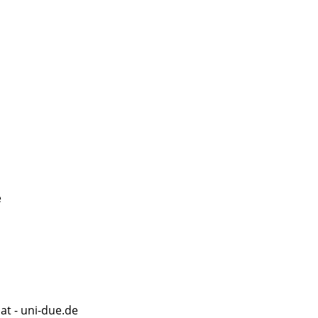
e
at - uni-due.de