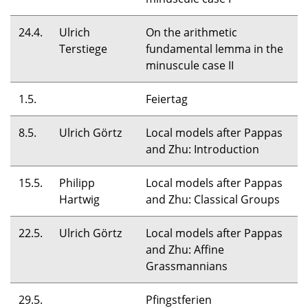
24.4.
Ulrich
On the arithmetic
Terstiege
fundamental lemma in the
minuscule case II
1.5.
Feiertag
8.5.
Ulrich Görtz
Local models after Pappas
and Zhu: Introduction
15.5.
Philipp
Local models after Pappas
Hartwig
and Zhu: Classical Groups
22.5.
Ulrich Görtz
Local models after Pappas
and Zhu: Affine
Grassmannians
29.5.
Pfingstferien