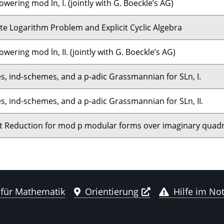
lowering mod ln, I. (jointly with G. Boeckle’s AG)
te Logarithm Problem and Explicit Cyclic Algebra
lowering mod ln, II. (jointly with G. Boeckle’s AG)
es, ind-schemes, and a p-adic Grassmannian for SLn, I.
es, ind-schemes, and a p-adic Grassmannian for SLn, II.
 Reduction for mod p modular forms over imaginary quadra
 für Mathematik
Orientierung
Hilfe im Not