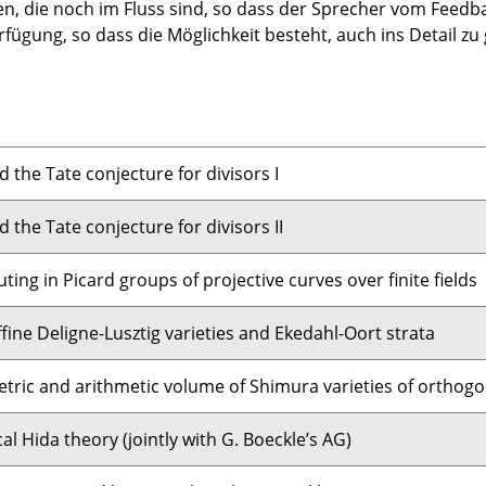
en, die noch im Fluss sind, so dass der Sprecher vom Feed
rfügung, so dass die Möglichkeit besteht, auch ins Detail zu
 the Tate conjecture for divisors I
 the Tate conjecture for divisors II
ing in Picard groups of projective curves over finite fields
ffine Deligne-Lusztig varieties and Ekedahl-Oort strata
ric and arithmetic volume of Shimura varieties of orthogo
cal Hida theory (jointly with G. Boeckle’s AG)