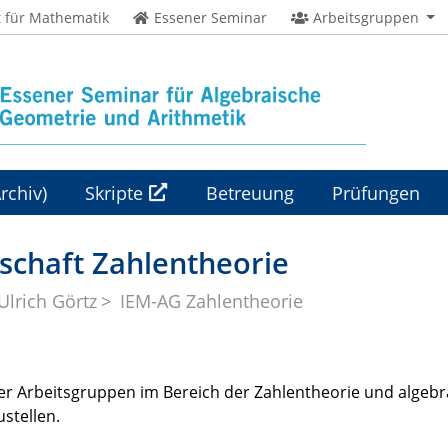
t für Mathematik
Essener Seminar
Arbeitsgruppen
rchiv)
Skripte
Betreuung
Prüfungen
Geometrie 1 (25/26)
schaft Zahlentheorie
Ulrich Görtz
IEM-AG Zahlentheorie
ner Arbeitsgruppen im Bereich der Zahlentheorie und algeb
stellen.