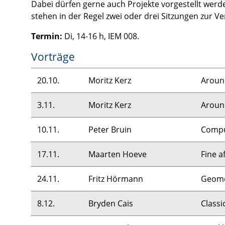
Dabei dürfen gerne auch Projekte vorgestellt werd
stehen in der Regel zwei oder drei Sitzungen zur Ve
Termin:
Di, 14-16 h,
IEM
008.
Vorträge
20.10.
Moritz Kerz
Around
3.11.
Moritz Kerz
Around
10.11.
Peter Bruin
Comput
17.11.
Maarten Hoeve
Fine a
24.11.
Fritz Hörmann
Geomet
8.12.
Bryden Cais
Classi