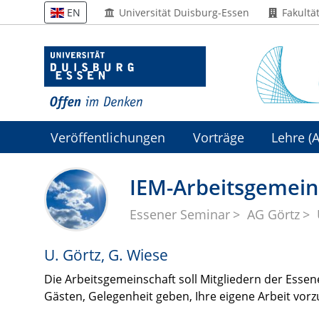
Universität Duisburg-Essen
Fakultä
EN
Veröffentlichungen
Vorträge
Lehre (A
Algebraic Geometry 2 (Summer 26)
Alg. 
IEM-Arbeitsgemein
Essener Seminar
AG Görtz
U. Görtz, G. Wiese
Die Arbeitsgemeinschaft soll Mitgliedern der Esse
Gästen, Gelegenheit geben, Ihre eigene Arbeit vorzu