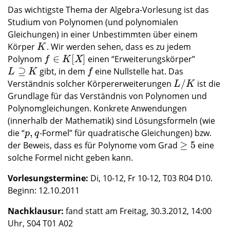
Das wichtigste Thema der Algebra-Vorlesung ist das
Studium von Polynomen (und polynomialen
Gleichungen) in einer Unbestimmten über einem
Körper
. Wir werden sehen, dass es zu jedem
K
K
∈
[
]
Polynom
einen “Erweiterungskörper”
f
∈
K
[
X
]
f
K
X
⊇
gibt, in dem
eine Nullstelle hat. Das
L
⊇
K
f
L
K
f
/
Verständnis solcher Körpererweiterungen
ist die
L
/
K
L
K
Grundlage für das Verständnis von Polynomen und
Polynomgleichungen. Konkrete Anwendungen
(innerhalb der Mathematik) sind Lösungsformeln (wie
,
die “
-Formel” für quadratische Gleichungen) bzw.
p
,
q
p
q
≥
5
der Beweis, dass es für Polynome vom Grad
eine
≥
5
solche Formel nicht geben kann.
Vorlesungstermine:
Di, 10-12, Fr 10-12, T03 R04 D10.
Beginn: 12.10.2011
Nachklausur:
fand statt am Freitag, 30.3.2012, 14:00
Uhr, S04 T01 A02