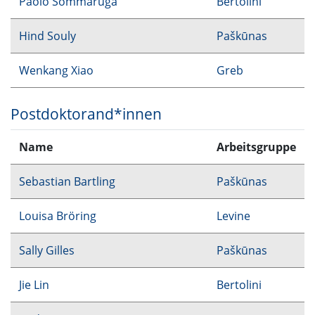
Paolo Sommaruga
Bertolini
Hind Souly
Paškūnas
Wenkang Xiao
Greb
Postdoktorand*innen
Name
Arbeitsgruppe
Sebastian Bartling
Paškūnas
Louisa Bröring
Levine
Sally Gilles
Paškūnas
Jie Lin
Bertolini