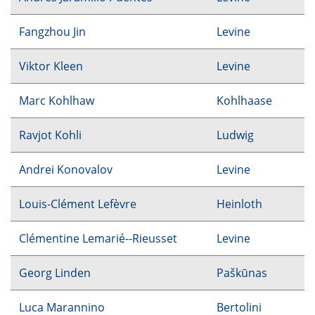
Fangzhou Jin
Levine
Viktor Kleen
Levine
Marc Kohlhaw
Kohlhaase
Ravjot Kohli
Ludwig
Andrei Konovalov
Levine
Louis-Clément Lefèvre
Heinloth
Clémentine Lemarié--Rieusset
Levine
Georg Linden
Paškūnas
Luca Marannino
Bertolini