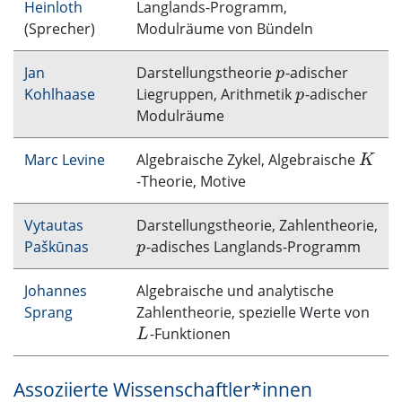
Heinloth
Langlands-Programm,
(Sprecher)
Modulräume von Bündeln
Jan
Darstellungstheorie
-adischer
p
p
Kohlhaase
Liegruppen, Arithmetik
-adischer
p
p
Modulräume
Marc Levine
Algebraische Zykel, Algebraische
K
K
-Theorie, Motive
Vytautas
Darstellungstheorie, Zahlentheorie,
Paškūnas
-adisches Langlands-Programm
p
p
Johannes
Algebraische und analytische
Sprang
Zahlentheorie, spezielle Werte von
-Funktionen
L
L
Assoziierte Wissenschaftler*innen