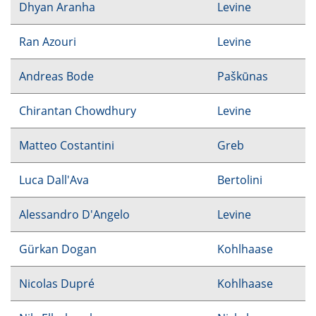
Dhyan Aranha
Levine
Ran Azouri
Levine
Andreas Bode
Paškūnas
Chirantan Chowdhury
Levine
Matteo Costantini
Greb
Luca Dall'Ava
Bertolini
Alessandro D'Angelo
Levine
Gürkan Dogan
Kohlhaase
Nicolas Dupré
Kohlhaase