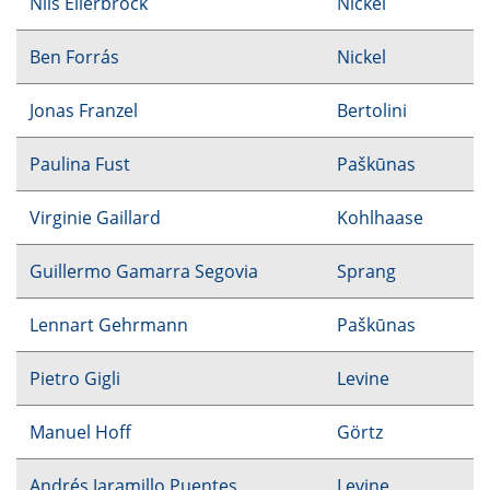
Nils Ellerbrock
Nickel
Ben Forrás
Nickel
Jonas Franzel
Bertolini
Paulina Fust
Paškūnas
Virginie Gaillard
Kohlhaase
Guillermo Gamarra Segovia
Sprang
Lennart Gehrmann
Paškūnas
Pietro Gigli
Levine
Manuel Hoff
Görtz
Andrés Jaramillo Puentes
Levine