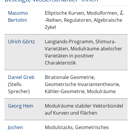
Massimo
Elliptische Kurven, Modulformen,
L
L
Bertolini
-Reihen, Regulatoren, Algebraische
Zykel
Ulrich Görtz
Langlands-Programm, Shimura-
Varietäten, Modulräume abelscher
Varietäten in positiver
Charakteristik
Daniel Greb
Birationale Geometrie,
(Stellv.
Geometrische Invariantentheorie,
Sprecher)
Kähler-Geometrie, Modulräume
Georg Hein
Modulräume stabiler Vektorbündel
auf Kurven und Flächen
Jochen
Modulstacks, Geometrisches