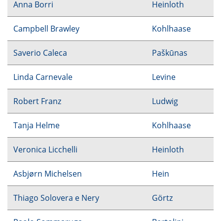
Anna Borri
Heinloth
Campbell Brawley
Kohlhaase
Saverio Caleca
Paškūnas
Linda Carnevale
Levine
Robert Franz
Ludwig
Tanja Helme
Kohlhaase
Veronica Licchelli
Heinloth
Asbjørn Michelsen
Hein
Thiago Solovera e Nery
Görtz